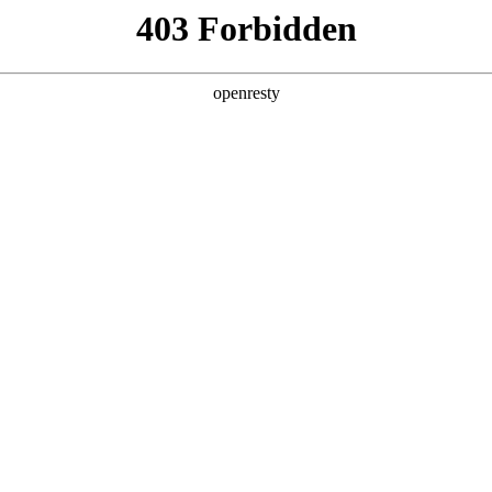
产品及服务
行业解决方案
合作伙伴
投资者关系
国际问学
智算基础设施
算力调度加速
智